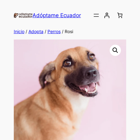
Saltar
al
Adóptame Ecuador
contenido
Inicio
/
Adopta
/
Perros
/ Rosi