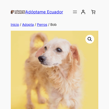
Saltar
al
Adóptame Ecuador
contenido
Inicio
/
Adopta
/
Perros
/ Bob